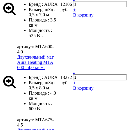
Бренд
:
AURA
12106
Размер, ш×д
:
руб.
+
0,5 х 7,0 м.
В корзину
Площадь
:
3,5
кв.м.
Мощность
:
525 Вт.
артикул: MTA600-
4.0
Двухжильный мат
Aura Heating MTA
600 - 4,0 кв.м.
-
Бренд
:
AURA
13272
Размер, ш×д
:
руб.
+
0,5 х 8,0 м.
В корзину
Площадь
:
4,0
кв.м.
Мощность
:
600 Вт.
артикул: MTA675-
4.5