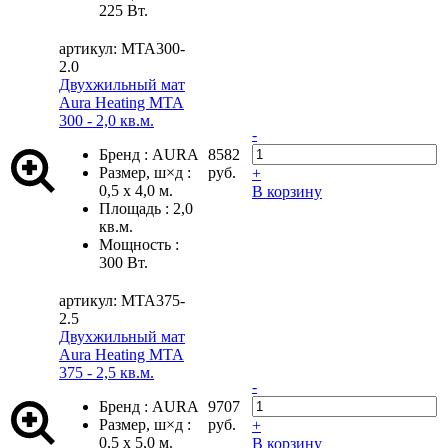
225 Вт.
артикул: MTA300-
2.0
Двухжильный мат
Aura Heating MTA
300 - 2,0 кв.м.
-
Бренд
:
AURA
8582
Размер, ш×д
:
руб.
+
0,5 х 4,0 м.
В корзину
Площадь
:
2,0
кв.м.
Мощность
:
300 Вт.
артикул: MTA375-
2.5
Двухжильный мат
Aura Heating MTA
375 - 2,5 кв.м.
-
Бренд
:
AURA
9707
Размер, ш×д
:
руб.
+
0,5 х 5,0 м.
В корзину